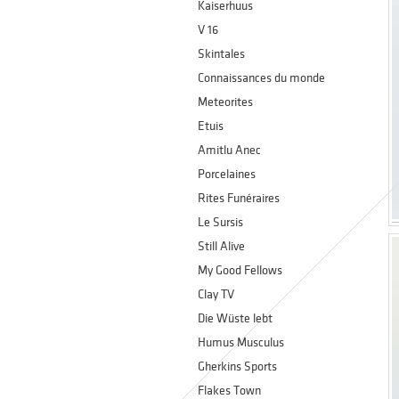
Kaiserhuus
V 16
Skintales
Connaissances du monde
Meteorites
Etuis
Amitlu Anec
Porcelaines
Rites Funéraires
Le Sursis
Still Alive
My Good Fellows
Clay TV
Die Wüste lebt
Humus Musculus
Gherkins Sports
Flakes Town