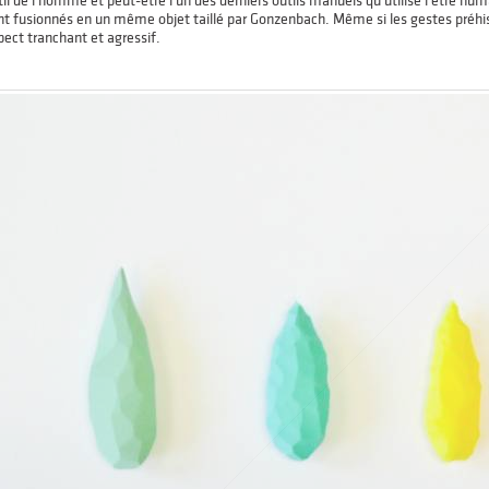
til de l’homme et peut-être l’un des derniers outils manuels qu’utilise l’être h
nt fusionnés en un même objet taillé par Gonzenbach. Même si les gestes préhis
pect tranchant et agressif.