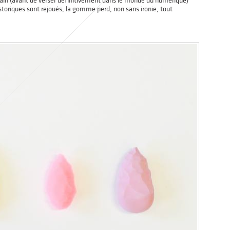
umain (avant de verser définitivement dans le monde du numérique)
toriques sont rejoués, la gomme perd, non sans ironie, tout