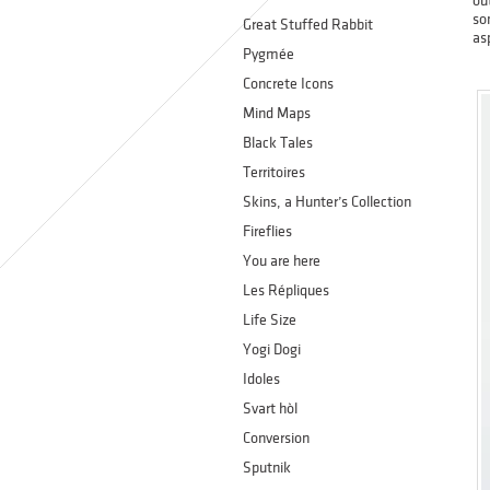
ou
so
Great Stuffed Rabbit
as
Pygmée
Concrete Icons
Mind Maps
Black Tales
Territoires
Skins, a Hunter’s Collection
Fireflies
You are here
Les Répliques
Life Size
Yogi Dogi
Idoles
Svart hòl
Conversion
Sputnik